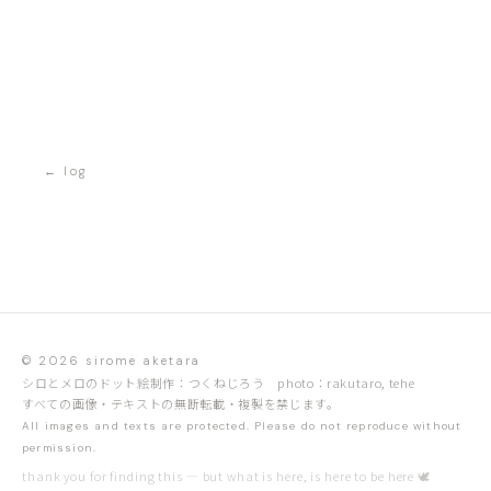
← log
©
2026
sirome aketara
シロとメロのドット絵制作：つくねじろう photo：rakutaro, tehe
すべての画像・テキストの無断転載・複製を禁じます。
All images and texts are protected. Please do not reproduce without
permission.
thank you for finding this — but what is here, is here to be here 🕊